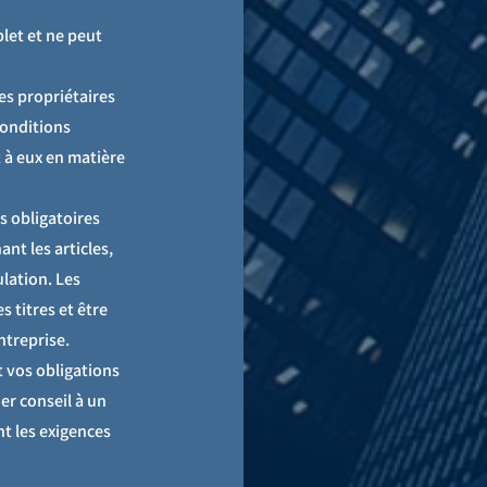
plet et ne peut
es propriétaires
conditions
 à eux en matière
s obligatoires
nt les articles,
ulation. Les
 titres et être
ntreprise.
 vos obligations
er conseil à un
t les exigences