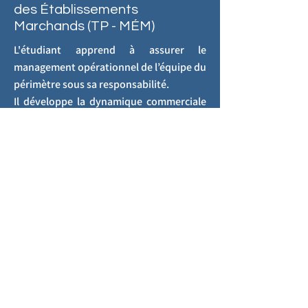
des Établissements
Marchands (TP - MÉM)
L'étudiant apprend à assurer le
management opérationnel de l’équipe du
périmètre sous sa responsabilité.
Il développe la dynamique commerciale
de son périmètre et contribue à
l’optimisation de sa performance
commerciale et sa rentabilité .
Vous pouvez en savoir plus
ici
.
CERT
IFICA
TION